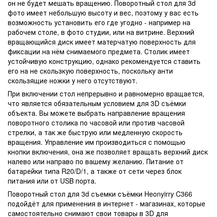
он не будет мешать вращению. Поворотный стол для 3d
фото имеет небольшую высоту и вес, поэтому у вас есть
возможность установить его где угодно - например на
рабочем столе, в фото студии, или на витрине. Верхний
вращающийся диск имеет матерчатую поверхность для
фиксации на нём снимаемого предмета. Столик имеет
устойчивую конструкцию, однако рекомендуется ставить
его на не скользкую поверхность, поскольку анти
скользящие ножки у него отсутствуют.
При включении стол непрерывно и равномерно вращается,
что является обязательным условием для 3D съёмки
объекта. Вы можете выбрать направление вращения
поворотного столика по часовой или против часовой
стрелки, а так же быструю или медленную скорость
вращения. Управление им производиться с помощью
кнопки включения, она же позволяет вращать верхний диск
налево или направо по вашему желанию. Питание от
батарейки типа R20/D/1, а также от сети через блок
питания или от USB порта.
Поворотный стол для 3d съемки съёмки Heonyirry C366
подойдёт для применения в интернет - магазинах, которые
самостоятельно снимают свои товары в 3D для