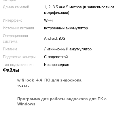
Длина кабелей
1, 2, 3.5 або 5 метров (в зависимости от
модификации)
Интерфейс
Wi-Fi
Источник питания
встроенный аккумулятор
Операционная
Android, iOS
система
Питание
Литий-ионный аккумулятор
Подсветка камеры
С подсветкой
Тип подключения
Беспроводная
Файлы
wifi look_4.4_ПО для эндоскопа
15.4 МБ
RAR
Программа для работы эндоскопа для ПК с
Windows
ZIP