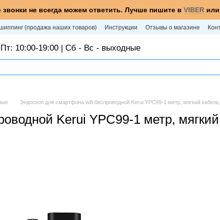
 звонки не всегда можем ответить. Лучше пишите в
VIBER
ил
шиппинг (продажа наших товаров)
Инструкции
Отзывы о магазине
Кон
Пт: 10:00-19:00 | Сб - Вс - выходные
ные
Эндоскоп для смартфона wifi беспроводной Kerui YPC99-1 метр, мягкий кабель
роводной Kerui YPC99-1 метр, мягкий