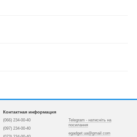
Контактная информация
(066) 234-00-40
Telegram - натисніть на
посилання
(097) 234-00-40
egadget.ua@gmail.com
(073) 234-00-40