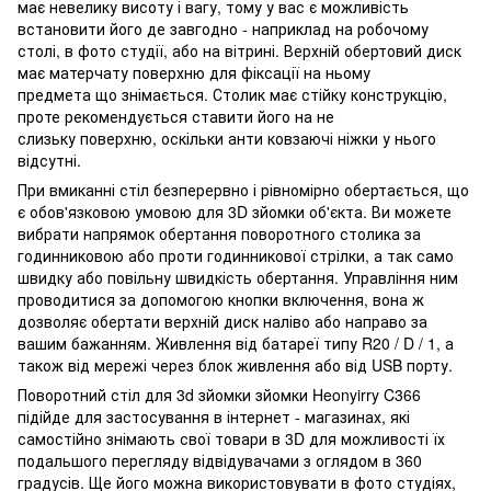
має невелику висоту і вагу, тому у вас є можливість
встановити його де завгодно - наприклад на робочому
столі, в фото студії, або на вітрині. Верхній обертовий диск
має матерчату поверхню для фіксації на ньому
предмета що знімається. Столик має стійку конструкцію,
проте рекомендується ставити його на не
слизьку поверхню, оскільки анти ковзаючі ніжки у нього
відсутні.
При вмиканні стіл безперервно і рівномірно обертається, що
є обов'язковою умовою для 3D зйомки об'єкта. Ви можете
вибрати напрямок обертання поворотного столика за
годинниковою або проти годинникової стрілки, а так само
швидку або повільну швидкість обертання. Управління ним
проводитися за допомогою кнопки включення, вона ж
дозволяє обертати верхній диск наліво або направо за
вашим бажанням. Живлення від батареї типу R20 / D / 1, а
також від мережі через блок живлення або від USB порту.
Поворотний стіл для 3d зйомки зйомки Heonyirry C366
підійде для застосування в інтернет - магазинах, які
самостійно знімають свої товари в 3D для можливості їх
подальшого перегляду відвідувачами з оглядом в 360
градусів. Ще його можна використовувати в фото студіях,