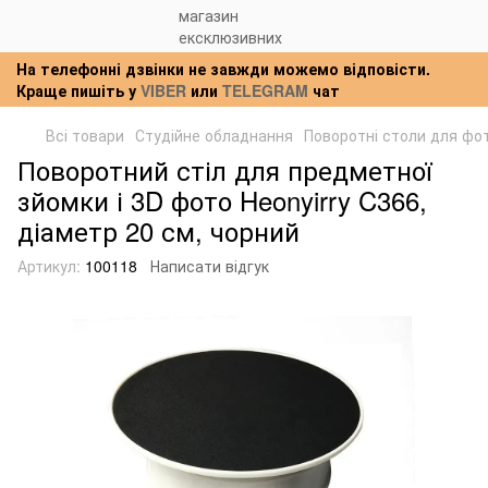
На телефонні дзвінки не завжди можемо відповісти.
Краще пишіть у
VIBER
или
TELEGRAM
чат
Всі товари
Студійне обладнання
Поворотні столи для фо
Поворотний стіл для предметної
зйомки і 3D фото Heonyirry C366,
діаметр 20 см, чорний
Артикул:
100118
Написати відгук