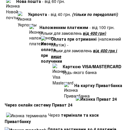
Нова пошта
- від 60 грн.
Укрпочта
- від 40 грн.
(тільки по передоплаті)
Наложенним платежем
- від 100 грн.
(
тільки для замовлень
від 400 грн)
Оплата при отриманні
(наложений
платіж) -
тільки для замовлень
від 400 грн і
вище
Карткою VISA/MASTERCARD
будь-якого банка
На картку Приватбанка
Через онлайн систему Приват 24
Через
термінали та каси
Приватбанку
Оплата частинами до 4 платежів