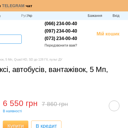
и
TELEGRAM
чат
Рус
Укр
Бажання
Вхід
и
(066) 234-00-40
(097) 234-00-40
Мій кошик
(073) 234-00-40
Передзвонити вам?
ок, 5 Мп, Quad HD, SD до 128 Гб, пульт ДУ
, автобусів, вантажівок, 5 Мп,
6 550 грн
7 860 грн
В наявності
Купити
В кредит