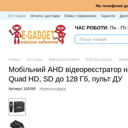
Перейти до основного контенту
На телефонні д
Всі товари
Оплата і доставка
Обмін і повернення
Гарантія
Дроп
ЧАС РОБОТИ:
Пн - Пт:
Головна
Всі товари
Відеоспостереження
DVR-реєстратори
Мобіл
Мобільний AHD відеореєстратор на
Quad HD, SD до 128 Гб, пульт ДУ
Артикул: 100399
Написати відгук