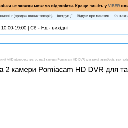
звінки не завжди можемо відповісти. Краще пишіть у
VIBER
ил
шиппінг (продаж наших товарів)
Інструкції
Відгуки про магазин
Контакт
 10:00-19:00 | Сб - Нд - вихідні
ьний AHD відеореєстратор на 2 камери Pomiacam HD DVR для таксі, автобусів, вантажів
 2 камери Pomiacam HD DVR для таксі