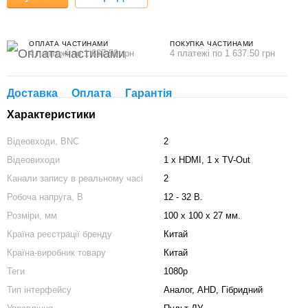
ОПЛАТА ЧАСТИНАМИ
ПОКУПКА ЧАСТИНАМИ
4 платежі по 1 637.50 грн
4 платежі по 1 637.50 грн
Доставка
Оплата
Гарантія
Характеристики
Відеовходи, BNC
2
Відеовиходи
1 x HDMI, 1 x TV-Out
Канали запису в реальному часі
2
Робоча напруга, В
12 - 32 В.
Розміри, мм
100 х 100 х 27 мм.
Країна реєстрації бренду
Китай
Країна-виробник товару
Китай
Теги
1080р
Тип інтерфейсу
Аналог, AHD, Гібридний