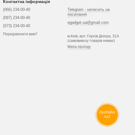
Контактна інформація
(066) 234-00-40
Telegram - натисніть на
посилання
(097) 234-00-40
egadget.ua@gmail.com
(073) 234-00-40
Передзвонити вам?
м.Київ, вул. Героїв Дніпра, 31А
(самовивозу товарів немає)
Мапа проїзду
ОНЛАЙН
ЧАТ