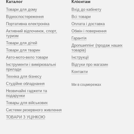
Каталог
Клієнтам
Товари для дому
Вхід до кабінету
Відеоспостереження
Всі товари
Портативна електроніка
Оплата і доставка
Активний відпочинок, спорт,
Обмін і повернення
туризм
Гарантія
Товари для дітей
Дропшиппінг (продаж наших
Товари для тварин
товарів)
Авто-мото-вело товари
Інструкції
Інструменти і вимірювальні
Відгуки про магазин
прилади
Контакти
Техніка для бізнесу
Студійне обладнання
Ми в соцмережах
Незвичайні гаджети та
подарунки
Товары для військових
Системи резервного живлення
ТОВАРИ З УЦІНКОЮ