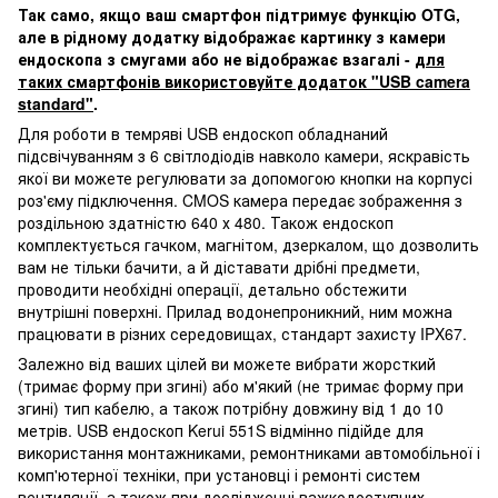
Так само, якщо ваш смартфон підтримує функцію OTG,
але в рідному додатку відображає картинку з камери
ендоскопа з смугами або не відображає взагалі -
для
таких смартфонів використовуйте додаток "USB camera
standard"
.
Для роботи в темряві USB ендоскоп обладнаний
підсвічуванням з 6 світлодіодів навколо камери, яскравість
якої ви можете регулювати за допомогою кнопки на корпусі
роз'єму підключення. CMOS камера передає зображення з
роздільною здатністю 640 х 480. Також ендоскоп
комплектується гачком, магнітом, дзеркалом, що дозволить
вам не тільки бачити, а й діставати дрібні предмети,
проводити необхідні операції, детально обстежити
внутрішні поверхні. Прилад водонепроникний, ним можна
працювати в різних середовищах, стандарт захисту IPX67.
Залежно від ваших цілей ви можете вибрати жорсткий
(тримає форму при згині) або м'який (не тримає форму при
згині) тип кабелю, а також потрібну довжину від 1 до 10
метрів. USB ендоскоп Kerui 551S відмінно підійде для
використання монтажниками, ремонтниками автомобільної і
комп'ютерної техніки, при установці і ремонті систем
вентиляції, а також при дослідженні важкодоступних