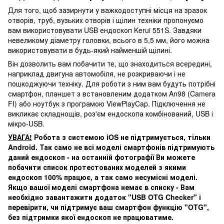
Для того, щоб зазирнути у важкодоступні місця на зразок
отворів, труб, вузьких отворів і щілин техніки пропонуємо
вам використовувати USB ендоскоп Kerui 551S. Завдяки
невеликому діаметру головки, всього в 5,5 мм, його можна
використовувати в будь-який найменшій щілині.
Він дозволить вам побачити те, що знаходиться всередині,
наприклад двигуна автомобіля, не розкриваючи і не
пошкоджуючи техніку. Для роботи з ним вам будуть потрібні
смартфон, планшет з встановленим додатком An98 (Camera
FI) або ноутбук з програмою ViewPlayCap. Підключення не
викликає складнощів, роз'єм ендоскопа комбінований, USB і
мікро-USB.
УВАГА!
Робота з системою iOS не підтримується, тільки
Android. Так само не всі моделі смартфонів підтримують
даний ендоскоп - на останній фотографії Ви можете
побачити список протестованих моделей з якими
ендоскоп 100% працює, а так само несумісні моделі.
Якщо вашої моделі смартфона немає в списку - Вам
необхідно завантажити додаток "USB OTG Checker" і
перевірити, чи підтримує ваш смартфон функцію "OTG",
без підтримки якої ендоскоп не працюватиме.