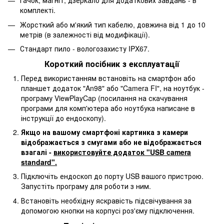
Гачок, магніт, дзеркало для додаткових завдань - в
комплекті.
Жорсткий або м'який тип кабелю, довжина від 1 до 10
метрів (в залежності від модифікації).
Стандарт пило - вологозахисту IPX67.
Короткий посібник з експлуатації
Перед використанням встановіть на смартфон або
планшет додаток "An98" або "Camera FI", на ноутбук -
програму ViewPlayCap (посилання на скачування
програми для комп'ютера або ноутбука написане в
інструкції до ендоскопу).
Якщо на вашому смартфоні картинка з камери
відображається з смугами або не відображається
взагалі -
використовуйте додаток "USB camera
standard".
Підключіть ендоскоп до порту USB вашого пристрою.
Запустіть програму для роботи з ним.
Встановіть необхідну яскравість підсвічування за
допомогою кнопки на корпусі роз'єму підключення.