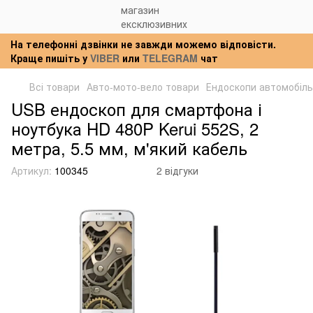
На телефонні дзвінки не завжди можемо відповісти.
Краще пишіть у
VIBER
или
TELEGRAM
чат
Всі товари
Авто-мото-вело товари
Ендоскопи автомобіль
USB ендоскоп для смартфона і
ноутбука HD 480P Kerui 552S, 2
метра, 5.5 мм, м'який кабель
Артикул:
100345
2 відгуки