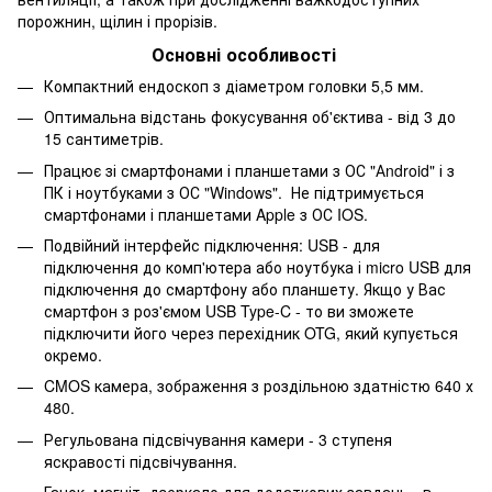
порожнин, щілин і прорізів.
Основні особливості
Компактний ендоскоп з діаметром головки 5,5 мм.
Оптимальна відстань фокусування об'єктива - від 3 до
15 сантиметрів.
Працює зі смартфонами і планшетами з ОС "Аndroid" і з
ПК і ноутбуками з ОС "Windows". Не підтримується
смартфонами і планшетами Apple з ОС IOS.
Подвійний інтерфейс підключення: USB - для
підключення до комп'ютера або ноутбука і micro USB для
підключення до смартфону або планшету. Якщо у Вас
смартфон з роз'ємом USB Type-C - то ви зможете
підключити його через перехідник OTG, який купується
окремо.
CMOS камера, зображення з роздільною здатністю 640 х
480.
Регульована підсвічування камери - 3 ступеня
яскравості підсвічування.