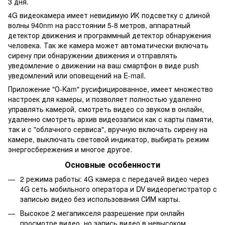
3 дня.
4G видеокамера имеет невидимую ИК подсветку с длиной
волны 940nm на расстоянии 5-8 метров, аппаратный
детектор движения и программный детектор обнаружения
человека. Так же камера может автоматически включать
сирену при обнаружении движения и отправлять
уведомление о движении на ваш смартфон в виде push
уведомлений или оповещений на E-mail.
Приложение "О-Kam" русифицированное, имеет множество
настроек для камеры, и позволяет полностью удаленно
управлять камерой, смотреть видео со звуком в онлайн,
удаленно смотреть архив видеозаписи как с карты памяти,
так и с "облачного сервиса", вручную включать сирену на
камере, выключать световой индикатор, выбирать режим
энергосбережения и многое другое.
Основные особенности
2 режима работы: 4G камера с передачей видео через
4G сеть мобильного оператора и DV видеорегистратор с
записью видео без использования СИМ карты.
Высокое 2 мегапикселя разрешение при онлайн
просмотре видео, но запись видео в невысоком