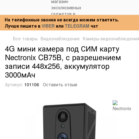
На телефонные звонки не всегда можем ответить.
Лучше пишите в
VIBER
или
TELEGRAM
чат
Все товары
Видеонаблюдение
Камеры видеонаблюдени
4G мини камера под СИМ карту
Nectronix CB75B, с разрешением
записи 448х256, аккумулятор
3000мАч
Артикул:
101106
Оставить отзыв