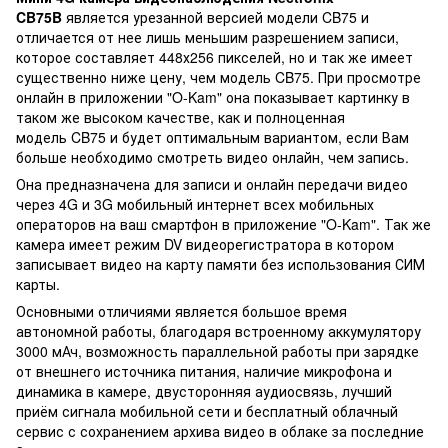
CB75B
является урезанной версией модели CB75 и
отличается от нее лишь меньшим разрешением записи,
которое составляет 448х256 пикселей, но и так же имеет
существенно ниже цену, чем модель CB75. При просмотре
онлайн в приложении "O-Kam" она показывает картинку в
таком же высоком качестве, как и полноценная
модель CB75 и будет оптимальным вариантом, если Вам
больше необходимо смотреть видео онлайн, чем запись.
Она предназначена для записи и онлайн передачи видео
через 4G и 3G мобильный интернет всех мобильных
операторов на ваш смартфон в приложение "O-Kam". Так же
камера имеет режим DV видеорегистратора в котором
записывает видео на карту памяти без использования СИМ
карты.
Основными отличиями является большое время
автономной работы, благодаря встроенному аккумулятору
3000 мАч, возможность параллельной работы при зарядке
от внешнего источника питания, наличие микрофона и
динамика в камере, двусторонняя аудиосвязь, лучший
приём сигнала мобильной сети и бесплатный облачный
сервис с сохранением архива видео в облаке за последние