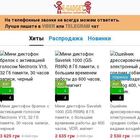
На телефонные звонки не всегда можем ответить.
Лучше пишите в
VIBER
или
TELEGRAM
чат
Хиты
Распродажа
Новинки
Новинка
Хит
Хит
Хит
4
4
4
4
4
4
Мини диктофон брелок с
Мини диктофон Savetek
Ошейник
активацией голосом
1000 (GS-R59N) 8 Гб
дрессировочн
Nectronix V15, 32 Гб
памяти, с большим
электронный д
памяти, 30 часов записи,
временем работы до 600
средних собак 
черный
часов, VOR, магнит
видами воздей
PET dog 400, ч
3 625 грн
2 635 грн
2 530 грн
4 040 грн
3 096 грн
2 99
ошейник