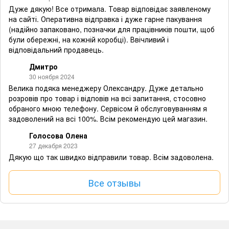
Дуже дякую! Все отримала. Товар відповідає заявленому
на сайті. Оперативна відправка і дуже гарне пакування
(надійно запаковано, позначки для працівників пошти, щоб
були обережні, на кожній коробці). Ввічливий і
відповідальний продавець.
Дмитро
30 ноября 2024
Велика подяка менеджеру Олександру. Дуже детально
розровів про товар і відповів на всі запитання, стосовно
обраного мною телефону. Сервісом й обслуговуванням я
задоволений на всі 100%. Всім рекомендую цей магазин.
Голосова Олена
27 декабря 2023
Дякую що так швидко відправили товар. Всім задоволена.
Все отзывы