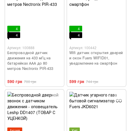
4
4
4
4
Артикул: 100888
Артикул: 100442
Беспроводной датчик
Wifi датчик открытия дверей
движения на 433 мГц на
и окон Fuers WIFID01,
батарейках ААА до 80
уведомление на смартфон
метров Nectronix PIR-433
590 грн
599 грн
700 грн
744 грн
Акция
Хит