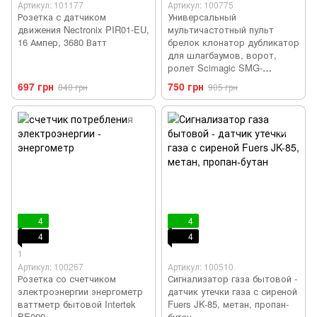
Артикул: 101177
Артикул: 100775
Розетка с датчиком
Универсальный
движения Nectronix PIR01-EU,
мультичастотный пульт
16 Ампер, 3680 Ватт
брелок клонатор дубликатор
для шлагбаумов, ворот,
ролет Scimagic SMG-
008V15.0
697 грн
750 грн
840 грн
905 грн
4
4
4
4
1
Артикул: 100267
Артикул: 100510
Розетка со счетчиком
Сигнализатор газа бытовой -
электроэнергии энергометр
датчик утечки газа с сиреной
ваттметр бытовой Intertek
Fuers JK-85, метан, пропан-
BE009
бутан