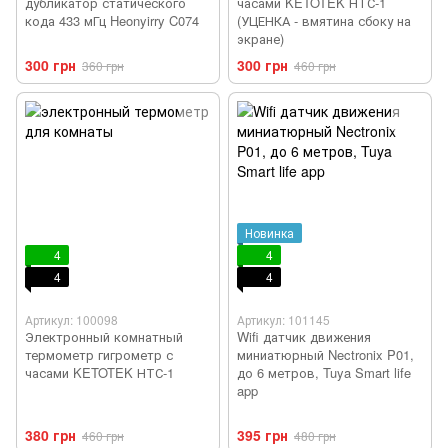
дубликатор статического
часами KETOTEK НТС-1
кода 433 мГц Heonyirry C074
(УЦЕНКА - вмятина сбоку на
экране)
300 грн
300 грн
360 грн
460 грн
Новинка
4
4
4
4
Артикул: 100098
Артикул: 101145
Электронный комнатный
Wifi датчик движения
термометр гигрометр с
миниатюрный Nectronix P01,
часами KETOTEK НТС-1
до 6 метров, Tuya Smart life
app
380 грн
395 грн
460 грн
480 грн