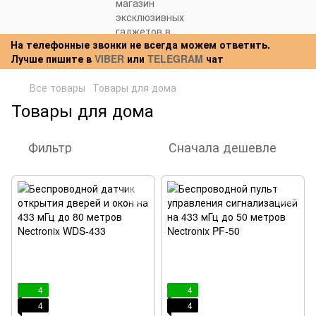
На телефонные звонки не всегда можем ответить.
Лучше пишите в
VIBER
или
TELEGRAM
чат
Все товары
Товары для дома
Товары для дома
Фильтр
Сначала дешевле
4
4
4
4