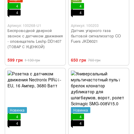
4
4
4
4
Артикул: 100268-U1
Артикул: 100203
Беспроводной дверной
Датчик угарного газа
звонок с датчиком движения
бытовой сигнализатор CO
- оповещатель Leshp DD1407
Fuers JKD6021
(ТОВАР С УЦЕНКОЙ)
599 грн
650 грн
1 130 грн
760 грн
Новинка
Новинка
4
4
4
4