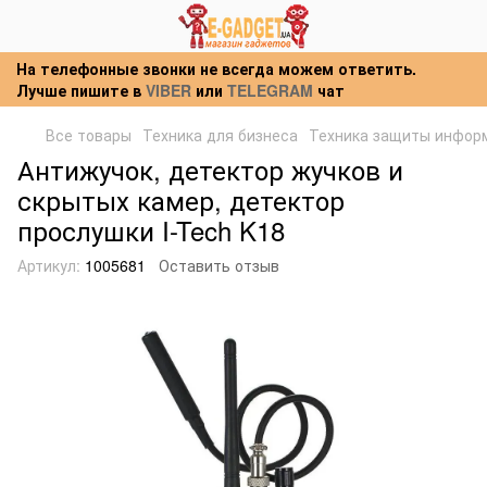
На телефонные звонки не всегда можем ответить.
Лучше пишите в
VIBER
или
TELEGRAM
чат
Все товары
Техника для бизнеса
Техника защиты инфор
Антижучок, детектор жучков и
скрытых камер, детектор
прослушки I-Tech K18
Артикул:
1005681
Оставить отзыв