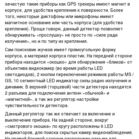
зачастую такие приборы как GPS трекеры имеют магнит в
корпусе, для удобства крепления к поверхности. Более
того, некоторые диктофоны или микрофоны имеют
магнитное основание или часть корпуса (для удобства
крепления). Проще говоря, данный детектор позволяет
обнаруживать «прослушку» не просто по «силе ради
излучения», но и по типу их крепления.
Сам поисковик жучков имеет прямоугольную форму
корпуса, а материал корпуса пластик. На передней стороне
прибора находится «окошко» для обнаружения «бликов» от
объектива видеокамер (во время работы LED
светодиодов), 2 кнопки переключения режимов работы MS /
GS, 10 сегментный LED индикатор силы радио излучения и
динамик. В верхней (торцевой) части детектора находятся
2 разъема для подключения антенн «обычной» и
«магнитной», а так же регулятор настройки
чувствительности детектора.
Данный регулятор так же отвечает за включение и
выключение прибора. На задней стороне, вокруг
«смотрового окошка» по кругу расположены 6 LED
индикаторов, для поиска скрытых камер видеонаблюдения.
На правой боковой стороне расположен разъем для