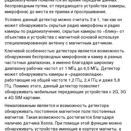
беспроводным путем, от передающего устройства (камеры,
микрофона) до места ее приема и прослушивания.
Условно данный детектор можно считать 3 в 1, так как он
может обнаруживать скрытые радио микрофоны и радио
камеры по радиоизлучению, скрытые камеры по «блику» от
объектива и устройства с магнитной основой используя
специализированную антенну с магнитным датчиком.
Ключевой особенностью детектора является возможность
обнаружения беспроводных микрофонов и камер в разных
частотных диапазонах, а именно благодаря широкому
диапазону рабочих частот от 1 МГц до 6,5 МГц. Детектор
может обнаруживать камеры и «радиозакладки»
работающие на общей частоте 1,2 ГГц, 2,4 ГГц и даже 5,8
ГГц. Помимо этого, данный детектор позволяет
обнаруживать мобильные передающие устройства с 2G, 3G
и 4G SIM картами.
Немаловажным является и возможность детектора
обнаруживать постоянное магнитное поле постоянных
магнитов. Такая возможность достигается благодаря
наличию датчика Холла. При помощи этой функции можно
обнаруживать устройства имеющие в корпусе магниты, а