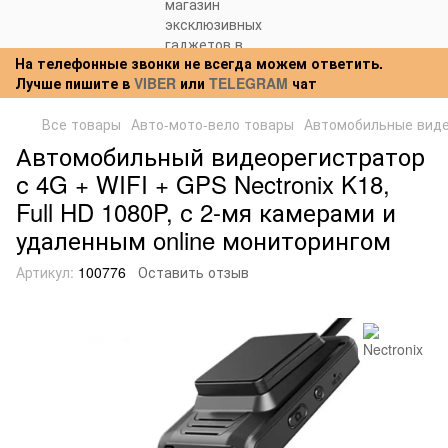
На телефонные звонки не всегда можем ответить.
Лучше пишите в
VIBER
или
TELEGRAM
чат
Все товары
Авто-мото-вело товары
Автомобильные вид
Автомобильный видеорегистратор
с 4G + WIFI + GPS Nectronix K18,
Full HD 1080P, с 2-мя камерами и
удаленным online мониторингом
Артикул:
100776
Оставить отзыв