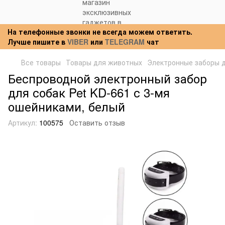
На телефонные звонки не всегда можем ответить.
Лучше пишите в
VIBER
или
TELEGRAM
чат
Все товары
Товары для животных
Электронные заборы д
Беспроводной электронный забор
для собак Pet KD-661 с 3-мя
ошейниками, белый
Артикул:
100575
Оставить отзыв