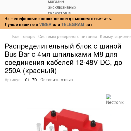
На телефонные звонки не всегда можем ответить.
Лучше пишите в
VIBER
или
TELEGRAM
чат
Все товары
Системы резервного питания
Коммутационны
Распределительный блок с шиной
Bus Bar с 4мя шпильками М8 для
соединения кабелей 12-48V DC, до
250A (красный)
Артикул:
101170
Оставить отзыв