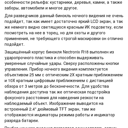
особенности рельефа: кустарники, деревья, камни, а также
заборы, автомобили и многое другое.
Для разведчиков данный бинокль ночного видения не очень
подойдет, так как имеет достаточно яркий LCD экран, а так
же немного видно светящуюся красным ИК подсветку, если
посмотреть на нее в торец, но для охоты и другого
применения, не требующего строгой маскировки он отлично
подойдет.
Защищённый корпус бинокля Nectronix R18 выполнен из
ударопрочного пластика и способен выдерживать
умеренные случайные удары. Сверху расположены кнопки
управления. Прибор ночного видения комплектуется
объективом 25 мм с оптическим 2Х кратным приближением
и 10Х кратным цифровым приближением с дистанцией
обзора от 3 метров до бесконечности. Для удобства
наблюдения доступна так же оптическая подстройка
фокусного расстояния для наведения резкости на
наблюдаемый объект. Изображение выводится на
встроенный 2.4" дюймовый TFT экран, там же
отображаются индикаторы режима работы и индикатор
разряда батареи.
Прибор ночного видения позволяет осуществлять запись