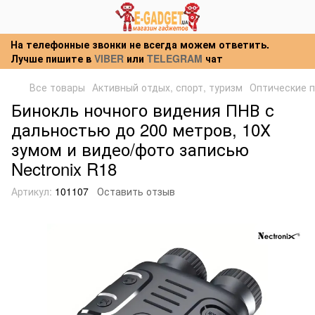
На телефонные звонки не всегда можем ответить.
Лучше пишите в
VIBER
или
TELEGRAM
чат
Все товары
Активный отдых, спорт, туризм
Оптические 
Бинокль ночного видения ПНВ с
дальностью до 200 метров, 10Х
зумом и видео/фото записью
Nectronix R18
Артикул:
101107
Оставить отзыв