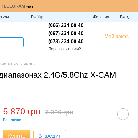
и
TELEGRAM
чат
Рус
Укр
Желания
Вход
такты
(066) 234-00-40
(097) 234-00-40
Мой заказ
(073) 234-00-40
Перезвонить вам?
/5.8Ghz X-CAM SCANNER
 диапазонах 2.4G/5.8Ghz X-CAM
5 870 грн
7 020 грн
В наличии
Купить
В кредит