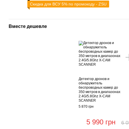
Cкидка для ВСУ 5% по промокоду - ZSU
Вместе дешевле
Детектор дронов и
обнаружитель
беспроводных камер до
350 метров в диапазонах
2.4G/5.8Ghz X-CAM
SCANNER
5 870 грн
5 990 грн
6 0