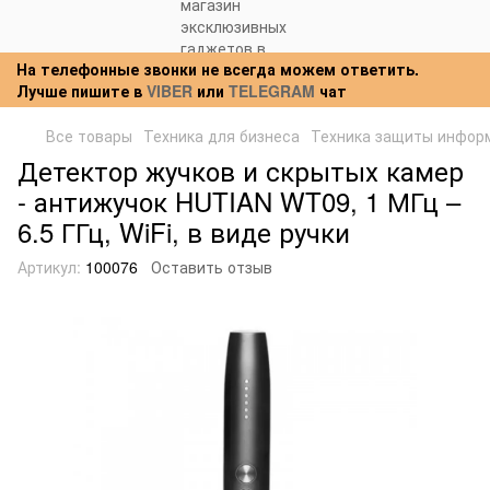
На телефонные звонки не всегда можем ответить.
Лучше пишите в
VIBER
или
TELEGRAM
чат
Все товары
Техника для бизнеса
Техника защиты инфор
Детектор жучков и скрытых камер
- антижучок HUTIAN WT09, 1 МГц –
6.5 ГГц, WiFi, в виде ручки
Артикул:
100076
Оставить отзыв