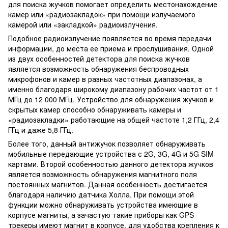
для поиска жучков помогает определить местонахождение
камер или «радиозакладок» при помощи излучаемого
камерой или «закладкой» радиоизлучения.
Подобное радиоизлучение появляется во время передачи
информации, до места ее приема и прослушивания. Одной
из двух особенностей детектора для поиска жучков
является возможность обнаружения беспроводных
микрофонов и камер в разных частотных диапазонах, а
именно благодаря широкому диапазону рабочих частот от 1
МГц до 12 000 МГц. Устройство для обнаружения жучков и
скрытых камер способно обнаруживать камеры и
«радиозакладки» работающие на общей частоте 1,2 ГГц, 2,4
ГГц и даже 5,8 ГГц.
Более того, данный антижучок позволяет обнаруживать
мобильные передающие устройства с 2G, 3G, 4G и 5G SIM
картами. Второй особенностью данного детектора жучков
является возможность обнаружения магнитного поля
постоянных магнитов. Данная особенность достигается
благодаря наличию датчика Холла. При помощи этой
функции можно обнаруживать устройства имеющие в
корпусе магниты, а зачастую такие приборы как GPS
трекеры имеют магнит в корпусе, для удобства крепления к