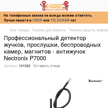
На телефонные звонки не всегда можем ответить.
Лучше пишите в
VIBER
или
TELEGRAM
чат
Все товары
Техника для бизнеса
Техника защиты инфор
Профессиональный детектор
жучков, прослушки, беспроводных
камер, магнитов - антижучок
Nectronix P7000
Артикул:
101022
Оставить отзыв