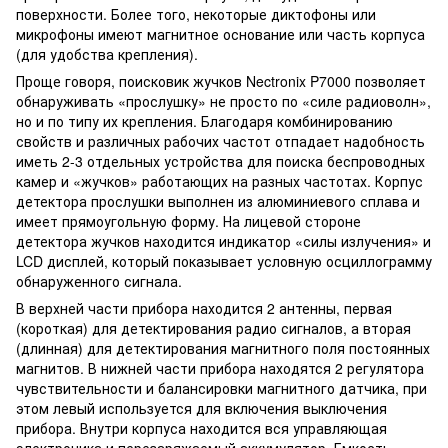
поверхности. Более того, некоторые диктофоны или
микрофоны имеют магнитное основание или часть корпуса
(для удобства крепления).
Проще говоря, поисковик жучков Nectronix P7000 позволяет
обнаруживать «прослушку» не просто по «силе радиоволн»,
но и по типу их крепления. Благодаря комбинированию
свойств и различных рабочих частот отпадает надобность
иметь 2-3 отдельных устройства для поиска беспроводных
камер и «жучков» работающих на разных частотах. Корпус
детектора прослушки выполнен из алюминиевого сплава и
имеет прямоугольную форму. На лицевой стороне
детектора жучков находится индикатор «силы излучения» и
LCD дисплей, который показывает условную осциллограмму
обнаруженного сигнала.
В верхней части прибора находится 2 антенны, первая
(короткая) для детектирования радио сигналов, а вторая
(длинная) для детектирования магнитного поля постоянных
магнитов. В нижней части прибора находятся 2 регулятора
чувствительности и балансировки магнитного датчика, при
этом левый используется для включения выключения
прибора. Внутри корпуса находится вся управляющая
электроника и перезаряжаемый аккумулятор. Емкость