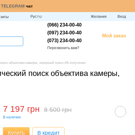
и
TELEGRAM
чат
Рус
Укр
Желания
Вход
такты
(066) 234-00-40
(097) 234-00-40
Мой заказ
(073) 234-00-40
Перезвонить вам?
 поиск объектива камеры, лазерный поиск ИК излучения
ический поиск объектива камеры,
7 197 грн
8 500 грн
В наличии
Купить
В кредит