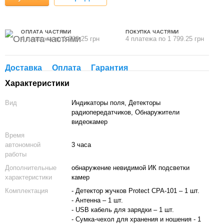
ОПЛАТА ЧАСТЯМИ
ПОКУПКА ЧАСТЯМИ
4 платежа по 1 799.25 грн
4 платежа по 1 799.25 грн
Доставка
Оплата
Гарантия
Характеристики
Вид
Индикаторы поля, Детекторы
радиопередатчиков, Обнаружители
видеокамер
Время
автономной
3 часа
работы
Дополнительные
обнаружение невидимой ИК подсветки
характеристики
камер
Комплектация
- Детектор жучков Protect CPA-101 – 1 шт.
- Антенна – 1 шт.
- USB кабель для зарядки – 1 шт.
- Сумка-чехол для хранения и ношения - 1