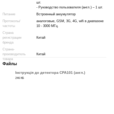
шт.
- Руководство пользователя (англ.) – 1 шт.
Питание
Встроенный аккумулятор
Протоколы/
аналоговые, GSM, 3G, 4G, wifi в диапазоне
частоты
10 - 3000 МГц.
Страна
регистрации
Китай
бренда
Страна-
производитель
Китай
товара
Файлы
Інструкція до детектора CPA101 (англ.)
246 КБ
PDF