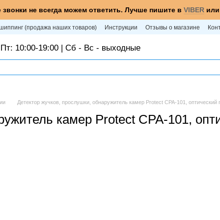
 звонки не всегда можем ответить. Лучше пишите в
VIBER
ил
шиппинг (продажа наших товаров)
Инструкции
Отзывы о магазине
Кон
Пт: 10:00-19:00 | Сб - Вс - выходные
ии
Детектор жучков, прослушки, обнаружитель камер Protect CPA-101, оптический
ружитель камер Protect CPA-101, опт