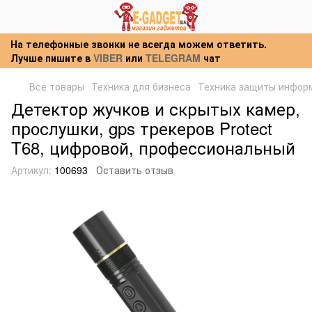
На телефонные звонки не всегда можем ответить.
Лучше пишите в
VIBER
или
TELEGRAM
чат
Все товары
Техника для бизнеса
Техника защиты инфор
Детектор жучков и скрытых камер,
прослушки, gps трекеров Protect
T68, цифровой, профессиональный
Артикул:
100693
Оставить отзыв