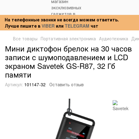
На телефонные звонки не всегда можем ответить.
Лучше пишите в
VIBER
или
TELEGRAM
чат
Все товары
Портативная электроника
Аудиотехника
Ди
Мини диктофон брелок на 30 часов
записи с шумоподавлением и LCD
экраном Savetek GS-R87, 32 Гб
памяти
Артикул:
101147-32
Оставить отзыв