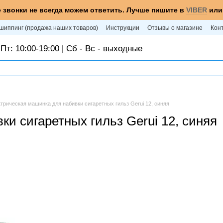
 звонки не всегда можем ответить. Лучше пишите в
VIBER
ил
шиппинг (продажа наших товаров)
Инструкции
Отзывы о магазине
Кон
Пт: 10:00-19:00 | Сб - Вс - выходные
трическая машинка для набивки сигаретных гильз Gerui 12, синяя
и сигаретных гильз Gerui 12, синяя