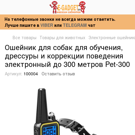
На телефонные звонки не всегда можем ответить.
Лучше пишите в
VIBER
или
TELEGRAM
чат
Все товары
Товары для животных
Электронные ошейник
Ошейник для собак для обучения,
дрессуры и коррекции поведения
электронный до 300 метров Pet-300
Артикул:
100004
Оставить отзыв