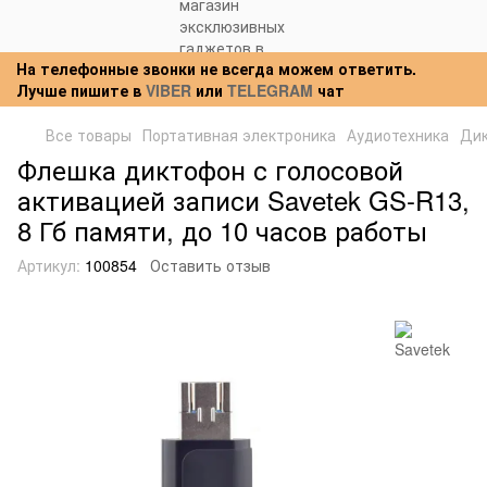
На телефонные звонки не всегда можем ответить.
Лучше пишите в
VIBER
или
TELEGRAM
чат
Все товары
Портативная электроника
Аудиотехника
Ди
Флешка диктофон с голосовой
активацией записи Savetek GS-R13,
8 Гб памяти, до 10 часов работы
Артикул:
100854
Оставить отзыв