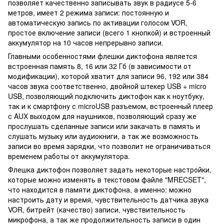
позволяет качественно записывать звук в радиусе 5-6
метров, имеет 2 режима записи: постоянную и
автоматическую запись по активации голосом VOR,
простое включение записи (всего 1 кнопкой) и встроенный
аккумулятор на 10 часов непрерывно записи.
Главными особенностями флешки диктофона является
встроенная память 8, 16 или 32 Гб (в зависимости от
модификации), которой хватит для записи 96, 192 или 384
часов звука соответственно, двойной штекер USB + micro
USB, позволяющий подключить диктофон как к ноутбуку,
так и к смартфону с microUSB разъемом, встроенный плеер
с AUX выходом для наушников, позволяющий сразу же
прослушать сделанные записи или закачать в память и
слушать музыку или аудиокниги, а так же возможность
записи во время зарядки, что позволит не ограничиваться
временем работы от аккумулятора.
Флешка диктофон позволяет задать некоторые настройки,
которые можно изменять в текстовом файле "MRECSET",
что находится в памяти диктофона, а именно: можно
настроить дату и время, чувствительность датчика звука
VOR, битрейт (качество) записи, чувствительность
микрофона, а так же продолжительность записи в один