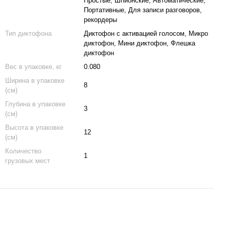
Простые, Шпионские, Автоматические,
Портативные, Для записи разговоров,
рекордеры
Тип диктофона
Диктофон с активацией голосом, Микро
диктофон, Мини диктофон, Флешка
диктофон
Вес в упаковке, кг
0.080
Ширина в упаковке
8
(см)
Глубина в упаковке
3
(см)
Высота в упаковке
12
(см)
Количество
1
грузовых мест