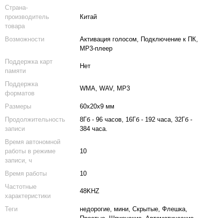
Страна-
производитель
Китай
товара
Возможности
Активация голосом, Подключение к ПК,
MP3-плеер
Поддержка карт
Нет
памяти
Поддержка
WMA, WAV, MP3
форматов
Размеры
60х20х9 мм
Продолжительность
8Гб - 96 часов, 16Гб - 192 часа, 32Гб -
записи
384 часа.
Время автономной
работы в режиме
10
записи, ч
Время работы
10
Частотные
48KHZ
характеристики
Теги
недорогие, мини, Скрытые, Флешка,