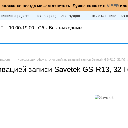
 звонки не всегда можем ответить. Лучше пишите в
VIBER
ил
шиппинг (продажа наших товаров)
Инструкции
Отзывы о магазине
Кон
Пт: 10:00-19:00 | Сб - Вс - выходные
ктофоны
Флешка диктофон с голосовой активацией записи Savetek GS-R13, 32 Гб п
вацией записи Savetek GS-R13, 32 Г