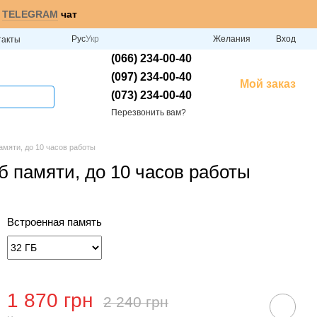
и
TELEGRAM
чат
Рус
Укр
Желания
Вход
такты
(066) 234-00-40
(097) 234-00-40
Мой заказ
(073) 234-00-40
Перезвонить вам?
амяти, до 10 часов работы
б памяти, до 10 часов работы
Встроенная память
1 870 грн
2 240 грн