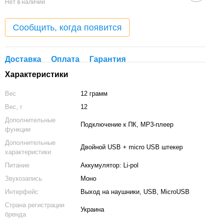
Нет в наличии
Сообщить, когда появится
Доставка
Оплата
Гарантия
Характеристики
Вес
12 грамм
Вес, г
12
Дополнительные
Подключение к ПК, MP3-плеер
функции
Дополнительные
Двойной USB + micro USB штекер
характеристики
Питание
Аккумулятор: Li-pol
Звукозапись
Моно
Интерфейс
Выход на наушники, USB, MicroUSB
Страна регистрации
Украина
бренда