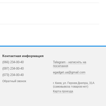
Контактная информация
(066) 234-00-40
Telegram - натисніть на
посилання
(097) 234-00-40
egadget.ua@gmail.com
(073) 234-00-40
Обратный звонок
г. Киев, ул. Героев Днепра, 31А
(самовывоза товаров нет)
Карта проезда