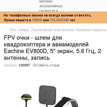
На телефонные звонки не всегда можем ответить.
Лучше пишите в
VIBER
или
TELEGRAM
чат
Все товары
Портативная электроника
Носимые гаджеты
FPV очки - шлем для
квадрокоптера и авиамоделей
Eachine EV800D, 5" экран, 5.8 Ггц, 2
антенны, запись
Артикул:
100987
Оставить отзыв