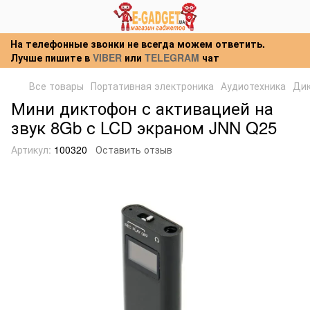
На телефонные звонки не всегда можем ответить.
Лучше пишите в
VIBER
или
TELEGRAM
чат
Все товары
Портативная электроника
Аудиотехника
Ди
Мини диктофон с активацией на
звук 8Gb с LCD экраном JNN Q25
Артикул:
100320
Оставить отзыв