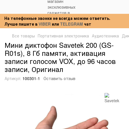
На телефонные звонки не всегда можем ответить.
Лучше пишите в
VIBER
или
TELEGRAM
чат
Все товары
Портативная электроника
Аудиотехника
Ди
Мини диктофон Savetek 200 (GS-
R01s), 8 Гб памяти, активация
записи голосом VOX, до 96 часов
записи, Оригинал
Артикул:
100301-1
Оставить отзыв