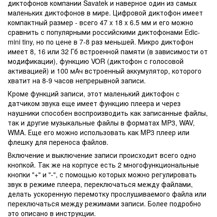
диктофонов компании Savatek и наверное один из самых
маленьких диктофонов в мире. Цифровой диктофон имеет
компактный размер - всего 47 x 18 x 6.5 мм и его можно
сравнить с популярными российскими диктофонами Edic-
mini tiny, но по цене в 7-8 раз меньшей. Микро диктофон
имеет 8, 16 или 32 Гб встроенной памяти (в зависимости от
модификации), функцию VOR (диктофон с голосовой
активацией) и 100 мАч встроенный аккумулятор, которого
хватит на 8-9 часов непрерывной записи.
Кроме функций записи, этот маленький диктофон с
датчиком звука еще имеет функцию плеера и через
наушники способен воспроизводить как записанные файлы,
так и другие музыкальные файлы в форматах MP3, WAV,
WMA. Еще его можно использовать как MP3 плеер или
флешку для переноса файлов.
Включение и выключение записи происходит всего одно
кнопкой. Так же на корпусе есть 2 многофункциональные
кнопки "+" и "-", с помощью которых можно регулировать
звук в режиме плеера, переключаться между файлами,
делать ускоренную перемотку прослушиваемого файла или
переключаться между режимами записи. Более подробно
это описано в инструкции.