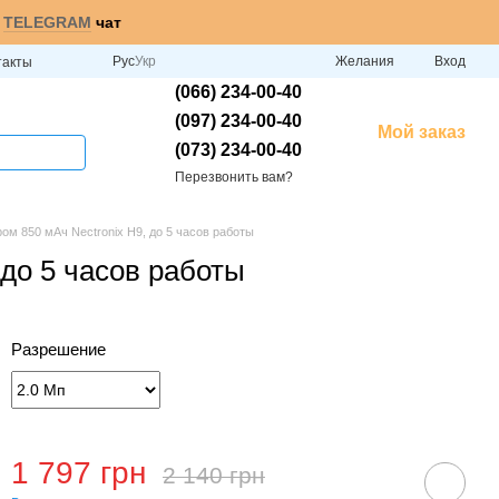
и
TELEGRAM
чат
Рус
Укр
Желания
Вход
такты
(066) 234-00-40
(097) 234-00-40
Мой заказ
(073) 234-00-40
Перезвонить вам?
ом 850 мАч Nectronix H9, до 5 часов работы
 до 5 часов работы
Разрешение
1 797 грн
2 140 грн