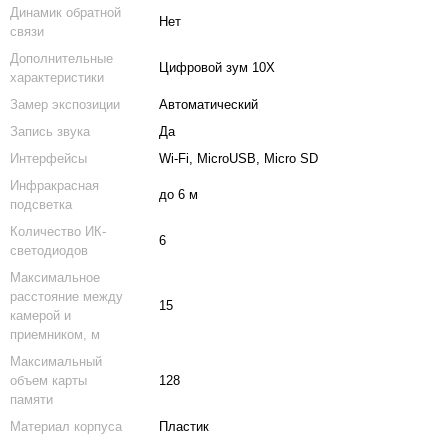
Динамик обратной
Нет
связи
сте дешевле
Дополнительные
Цифровой зум 10Х
характеристики
Замер экспозиции
Автоматический
Запись звука
Да
Интерфейсы
Wi-Fi, MicroUSB, Micro SD
Инфракрасная
до 6 м
подсветка
Количество ИК-
6
Мини камера WIFI с
Карта 
светодиодов
подсветкой и
128GB U
аккумулятором 850 мАч
Максимальное
1 050 г
Nectronix H9, до 5 часов
расстояние между
работы
15
камерой и
1 797 грн
приемником, м
Максимальный
2 819 грн
2 847 грн
объем карты
128
памяти
Материал корпуса
Пластик