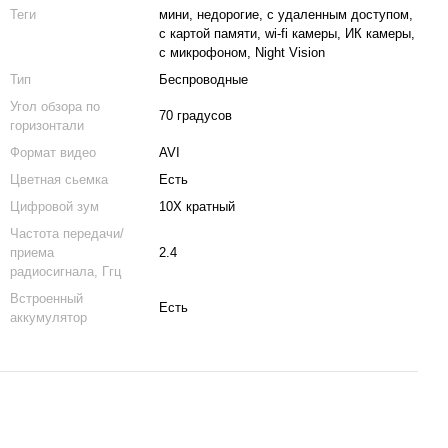
Теги
мини, недорогие, с удаленным доступом,
с картой памяти, wi-fi камеры, ИК камеры,
с микрофоном, Night Vision
Тип
Беспроводные
Угол обзора по
70 градусов
горизонтали
Формат видео
AVI
Цветная сьемка
Есть
Цифровой зум
10X кратный
Частота передачи/
приема
2.4
радиосигнала, Ггц
Встроенный
Есть
аккумулятор