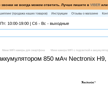
 звонки не всегда можем ответить. Лучше пишите в
VIBER
ил
шиппинг (продажа наших товаров)
Инструкции
Отзывы о магазине
Кон
Пт: 10:00-19:00 | Сб - Вс - выходные
Мини WIFI камеры для смартфона
Мини камера WIFI с подсветкой и аккумулятор
аккумулятором 850 мАч Nectronix H9,