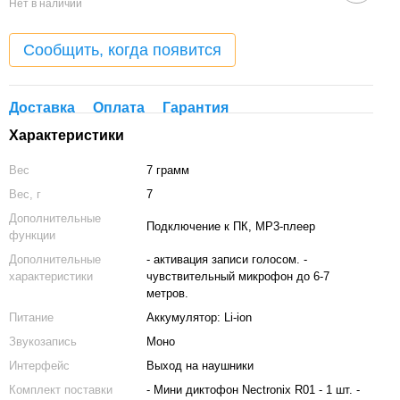
Нет в наличии
Сообщить, когда появится
Доставка
Оплата
Гарантия
Характеристики
Вес
7 грамм
Вес, г
7
Дополнительные
Подключение к ПК, MP3-плеер
функции
Дополнительные
- активация записи голосом. -
характеристики
чувствительный микрофон до 6-7
метров.
Питание
Аккумулятор: Li-ion
Звукозапись
Моно
Интерфейс
Выход на наушники
Комплект поставки
- Мини диктофон Nectronix R01 - 1 шт. -