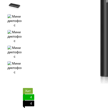
Хит
4
4