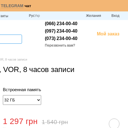
и
TELEGRAM
чат
Рус
Укр
Желания
Вход
такты
(066) 234-00-40
(097) 234-00-40
Мой заказ
(073) 234-00-40
Перезвонить вам?
OR, 8 часов записи
, VOR, 8 часов записи
Встроенная память
1 297 грн
1 540 грн