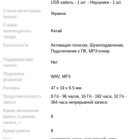
USB кабель - 1 шт. - Наушники - 1 шт.
Страна регистрации
Украина
бренда
Страна-
производитель
Китай
товара
Возможности
Активация голосом, Шумоподавление,
Подключение к ПК, MP3-плеер
Поддержка карт
Нет
памяти
Поддержка
WAV, MP3
форматов
Размеры
47 x 19 x 6.5 мм.
Продолжительность
8 Гб - 96 часов, 16 Гб - 192 часа, 32 Гб -
записи
364 часа непрерывной записи.
Время автономной
работы в режиме
8
записи, ч
Время работы
8