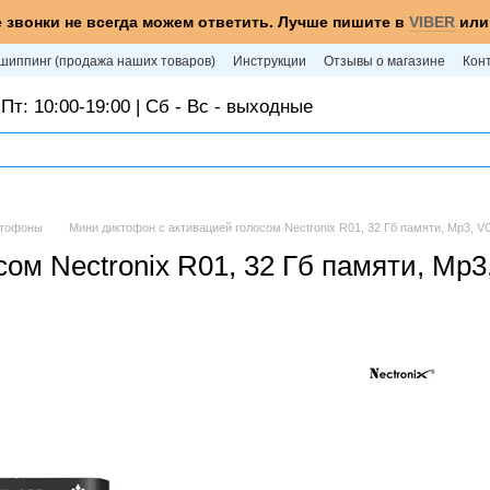
 звонки не всегда можем ответить. Лучше пишите в
VIBER
ил
шиппинг (продажа наших товаров)
Инструкции
Отзывы о магазине
Кон
Пт: 10:00-19:00 | Сб - Вс - выходные
ктофоны
Мини диктофон с активацией голосом Nectronix R01, 32 Гб памяти, Mp3, V
ом Nectronix R01, 32 Гб памяти, Mp3