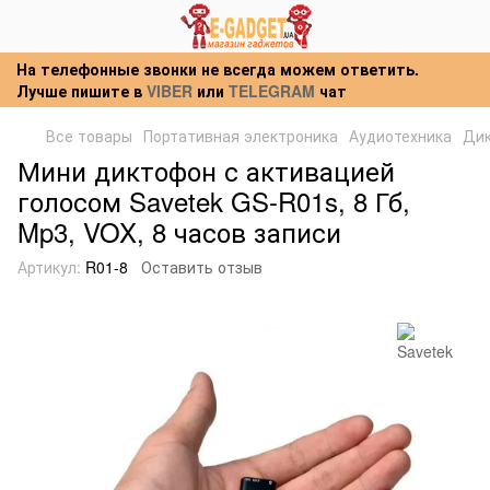
На телефонные звонки не всегда можем ответить.
Лучше пишите в
VIBER
или
TELEGRAM
чат
Все товары
Портативная электроника
Аудиотехника
Ди
Мини диктофон с активацией
голосом Savetek GS-R01s, 8 Гб,
Mp3, VOX, 8 часов записи
Артикул:
R01-8
Оставить отзыв