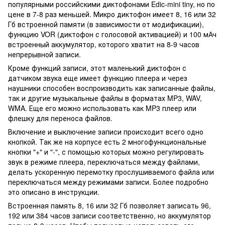
популярными российскими диктофонами Edic-mini tiny, но по
цене в 7-8 раз меньшей. Микро диктофон имеет 8, 16 или 32
Гб встроенной памяти (в зависимости от модификации),
функцию VOR (диктофон с голосовой активацией) и 100 мАч
встроенный аккумулятор, которого хватит на 8-9 часов
непрерывной записи.
Кроме функций записи, этот маленький диктофон с
датчиком звука еще имеет функцию плеера и через
наушники способен воспроизводить как записанные файлы,
так и другие музыкальные файлы в форматах MP3, WAV,
WMA. Еще его можно использовать как MP3 плеер или
флешку для переноса файлов.
Включение и выключение записи происходит всего одно
кнопкой. Так же на корпусе есть 2 многофункциональные
кнопки "+" и "-", с помощью которых можно регулировать
звук в режиме плеера, переключаться между файлами,
делать ускоренную перемотку прослушиваемого файла или
переключаться между режимами записи. Более подробно
это описано в инструкции.
Встроенная память 8, 16 или 32 Гб позволяет записать 96,
192 или 384 часов записи соответственно, но аккумулятор