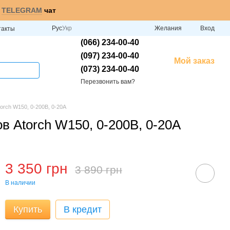
и
TELEGRAM
чат
Рус
Укр
Желания
Вход
такты
(066) 234-00-40
(097) 234-00-40
Мой заказ
(073) 234-00-40
Перезвонить вам?
orch W150, 0-200В, 0-20А
в Atorch W150, 0-200В, 0-20А
3 350 грн
3 890 грн
В наличии
Купить
В кредит