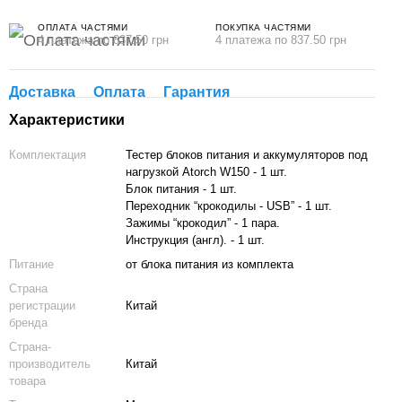
ОПЛАТА ЧАСТЯМИ
ПОКУПКА ЧАСТЯМИ
4 платежа по 837.50 грн
4 платежа по 837.50 грн
Доставка
Оплата
Гарантия
Характеристики
Комплектация
Тестер блоков питания и аккумуляторов под
нагрузкой Atorch W150 - 1 шт.
Блок питания - 1 шт.
Переходник “крокодилы - USB” - 1 шт.
Зажимы “крокодил” - 1 пара.
Инструкция (англ). - 1 шт.
Питание
от блока питания из комплекта
Страна
регистрации
Китай
бренда
Страна-
производитель
Китай
товара