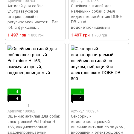
Артикул: 100704
Артикул: 101255
Антилай для собак
Ошейник антилай для
ультразвуковой
маленьких собак с 3-мя
стационарный с
видами воздействия DOBE
регулировкой частоты Pet
DB 700A,
K4, с функцией
водонепроницаемый
антипривыкания
1 497 грн
1 497 грн
1 800 грн
1 760 грн
4
4
4
4
1
Артикул: 100362
Артикул: 100984
Ошейник антилай для собак
Сенсорный
электронный PetTrainer H-
водонепроницаемый
166, аккумуляторный,
ошейник антилай со звуком,
водонепроницаемый
вибрацией и электрошоком