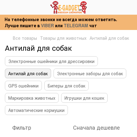
На телефонные звонки не всегда можем ответить.
Лучше пишите в
VIBER
или
TELEGRAM
чат
Все товары
Товары для животных
Антилай для собак
Антилай для собак
Электронные ошейники для дрессировки
Антилай для собак
Электронные заборы для собак
GPS ошейники
Биперы для собак
Маркировка животных
Игрушки для кошек
Автоматические кормушки
Фильтр
Сначала дешевле