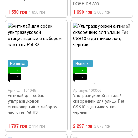
DOBE DB 800
1 550 грн
1 690 грн
1 850 грн
2 000 грн
Новинка
Новинка
4
4
4
4
1
Артикул: 101045
Артикул: 100006
Антилай для собак
Ультразвуковой антилай
ультразвуковой
скворечник для улицы Pet
стационарный с выбором
СSB10 c датчиком лая,
частоты Pet K3
черный
1 797 грн
2 297 грн
2 114 грн
2 677 грн