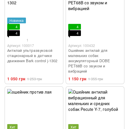
Новинка
4
4
4
4
1
Артикул: 100017
Артикул: 100432
Антилай ультразвуковой
Ошейник антилай для
стационарный в датчике
маленьких собак
движения Bark control j-1302
аккумуляторный DOBE
PET68B со звуком и
вибрацией
1 050 грн
1 150 грн
1 253 грн
1 355 грн
Хит
Хит