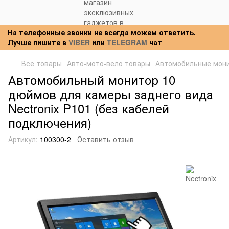
На телефонные звонки не всегда можем ответить.
Лучше пишите в
VIBER
или
TELEGRAM
чат
Все товары
Авто-мото-вело товары
Автомобильные мон
Автомобильный монитор 10
дюймов для камеры заднего вида
Nectronix P101 (без кабелей
подключения)
Артикул:
100300-2
Оставить отзыв