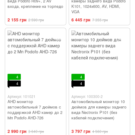
вида Podofo R09+, 2 AV
камеры заднего вида Podofo
входа, крепление на торпедо
K101, 1024х600, AV, HDMI,
VGA
2 155 грн
6 445 грн
2 590 грн
7 355 грн
4
4
4
4
Артикул: 101021
Артикул: 100300-2
AHD монитор
Автомобильный монитор 10
автомобильный 7 дюймов с
дюймов для камеры заднего
поддержкой AHD камер до 2
вида Nectronix P101 (без
Мп Podofo AHD-726
кабелей подключения)
2 990 грн
3 797 грн
3 640 грн
4 560 грн