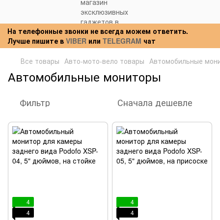
На телефонные звонки не всегда можем ответить.
Лучше пишите в
VIBER
или
TELEGRAM
чат
Все товары
Авто-мото-вело товары
Автомобильные мон
Автомобильные мониторы
Фильтр
Сначала дешевле
4
4
4
4