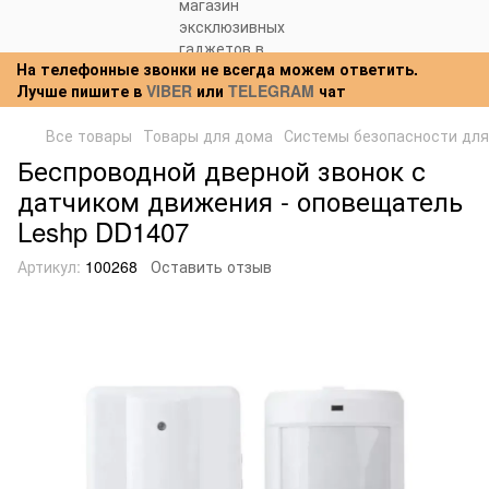
На телефонные звонки не всегда можем ответить.
Лучше пишите в
VIBER
или
TELEGRAM
чат
Все товары
Товары для дома
Системы безопасности для
Беспроводной дверной звонок с
датчиком движения - оповещатель
Leshp DD1407
Артикул:
100268
Оставить отзыв