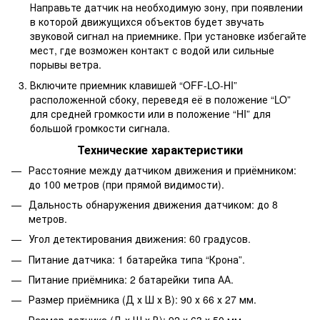
Направьте датчик на необходимую зону, при появлении
в которой движущихся объектов будет звучать
звуковой сигнал на приемнике. При установке избегайте
мест, где возможен контакт с водой или сильные
порывы ветра.
Включите приемник клавишей “OFF-LO-HI”
расположенной сбоку, переведя её в положение “LO”
для средней громкости или в положение “HI” для
большой громкости сигнала.
Технические характеристики
Расстояние между датчиком движения и приёмником:
до 100 метров (при прямой видимости).
Дальность обнаружения движения датчиком: до 8
метров.
Угол детектирования движения: 60 градусов.
Питание датчика: 1 батарейка типа “Крона”.
Питание приёмника: 2 батарейки типа АА.
Размер приёмника (Д х Ш х В): 90 х 66 х 27 мм.
Размер датчика (Д х Ш х В): 92 х 63 х 50 мм.