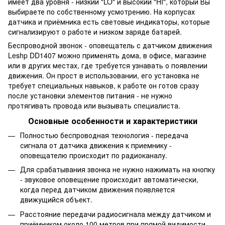
имеет два уровня - низкий "LO" и высокий "HI", который Вы
выбираете по собственному усмотрению. На корпусах
датчика и приёмника есть световые индикаторы, которые
сигнализируют о работе и низком заряде батарей.
Беспроводной звонок - оповещатель с датчиком движения
Leshp DD1407 можно применять дома, в офисе, магазине
или в других местах, где требуется узнавать о появлении
движения. Он прост в использовании, его установка не
требует специальных навыков, к работе он готов сразу
после установки элементов питания - не нужно
протягивать провода или вызывать специалиста.
Основные особенности и характеристики
Полностью беспроводная технология - передача
сигнала от датчика движения к приемнику -
оповещателю происходит по радиоканалу.
Для срабатывания звонка не нужно нажимать на кнопку
- звуковое оповещение происходит автоматически,
когда перед датчиком движения появляется
движущийся объект.
Расстояние передачи радиосигнала между датчиком и
приёмником около 100 метров при прямой видимости -