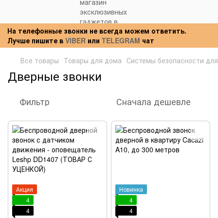
На телефонные звонки не всегда можем ответить.
Лучше пишите в
VIBER
или
TELEGRAM
чат
Все товары
Товары для дома
Системы безопасности для
Дверные звонки
Фильтр
Сначала дешевле
Акция
Новинка
4
4
4
4