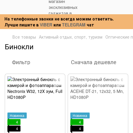
На телефонные звонки не всегда можем ответить.
Лучше пишите в
VIBER
или
TELEGRAM
чат
Все товары
Активный отдых, спорт, туризм
Оптические 
Бинокли
Фильтр
Сначала дешевле
Новинка
Новинка
4
4
4
4