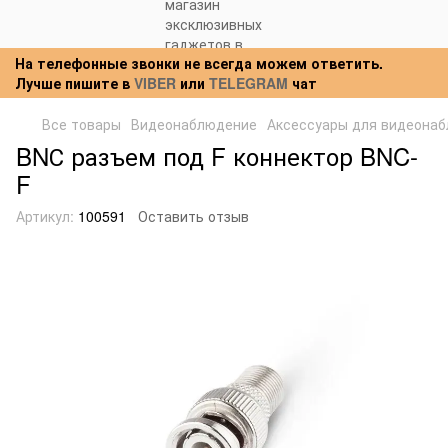
На телефонные звонки не всегда можем ответить.
Лучше пишите в
VIBER
или
TELEGRAM
чат
Все товары
Видеонаблюдение
Аксессуары для видеона
BNС разъем под F коннектор BNC-
F
Артикул:
100591
Оставить отзыв