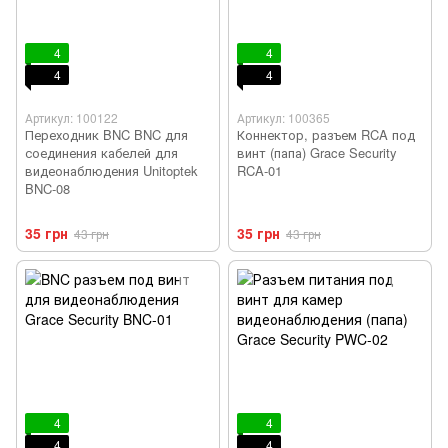
4
4
4
4
Артикул: 100122
Артикул: 100365
Переходник BNC BNC для
Коннектор, разъем RCA под
соединения кабелей для
винт (папа) Grace Security
видеонаблюдения Unitoptek
RCA-01
BNC-08
35 грн
35 грн
43 грн
43 грн
4
4
4
4