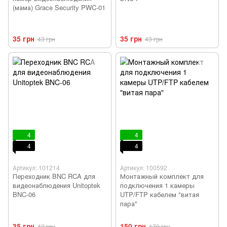
(мама) Grace Security PWC-01
35 грн
35 грн
43 грн
43 грн
4
4
4
4
Артикул: 101214
Артикул: 100592
Переходник BNC RCA для
Монтажный комплект для
видеонаблюдения Unitoptek
подключения 1 камеры
BNC-06
UTP/FTP кабелем "витая
пара"
35 грн
150 грн
42 грн
170 грн