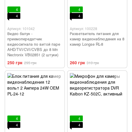
4
4
4
4
Артикул: 101042
Артикул: 100228
Видео балун -
Разветвитель питания для
приемопередатчик
камер видеонаблюдения на 8
видеосигнала по витой паре
камер Longse RL-8
AHD/TVI/CVI/CVBS до 8 Мп
Nectronix VB02851 (2 штуки)
250 грн
260 грн
295 грн
310 грн
4
4
4
4