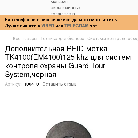
На телефонные звонки не всегда можем ответить.
Лучше пишите в
VIBER
или
TELEGRAM
чат
Все товары
Техника для бизнеса
Системы контроля обхо
Дополнительная RFID метка
TK4100(EM4100)125 khz для систем
контроля охраны Guard Tour
System,черная
Артикул:
100410
Оставить отзыв