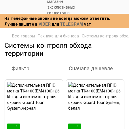
На телефонные звонки не всегда можем ответить.
Лучше пишите в
VIBER
или
TELEGRAM
чат
Все товары
Техника для бизнеса
Системы контроля обхо
Системы контроля обхода
территории
Фильтр
Сначала дешевле
4
4