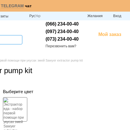
и
TELEGRAM
чат
Рус
Укр
Желания
Вход
такты
(066) 234-00-40
(097) 234-00-40
Мой заказ
(073) 234-00-40
Перезвонить вам?
рвой помощи при укусах змей Sawyer extractor pump kit
 pump kit
Выберите цвет