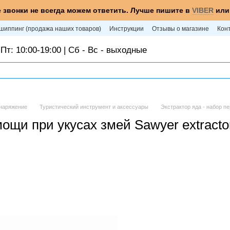
 звонки не всегда можем ответить. Лучше пишите в
VIBER
ил
шиппинг (продажа наших товаров)
Инструкции
Отзывы о магазине
Кон
Пт: 10:00-19:00 | Сб - Вс - выходные
снаряжение
Туристический инструмент и аксессуары
Экстрактор яда - набор пе
ощи при укусах змей Sawyer extractor