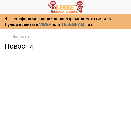
На телефонные звонки не всегда можем ответить.
Лучше пишите в
VIBER
или
TELEGRAM
чат
Новости
Новости