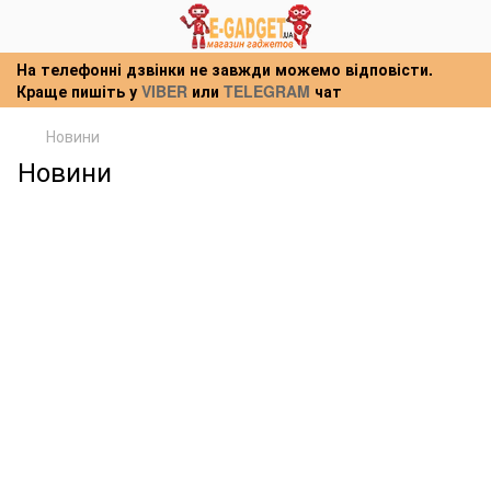
На телефонні дзвінки не завжди можемо відповісти.
Краще пишіть у
VIBER
или
TELEGRAM
чат
Новини
Новини