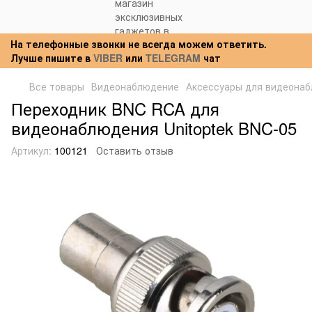
На телефонные звонки не всегда можем ответить.
Лучше пишите в
VIBER
или
TELEGRAM
чат
Все товары
Видеонаблюдение
Аксессуары для видеона
Переходник BNC RCA для
видеонаблюдения Unitoptek BNC-05
Артикул:
100121
Оставить отзыв