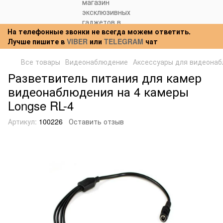
На телефонные звонки не всегда можем ответить.
Лучше пишите в
VIBER
или
TELEGRAM
чат
Все товары
Видеонаблюдение
Аксессуары для видеона
Разветвитель питания для камер
видеонаблюдения на 4 камеры
Longse RL-4
Артикул:
100226
Оставить отзыв