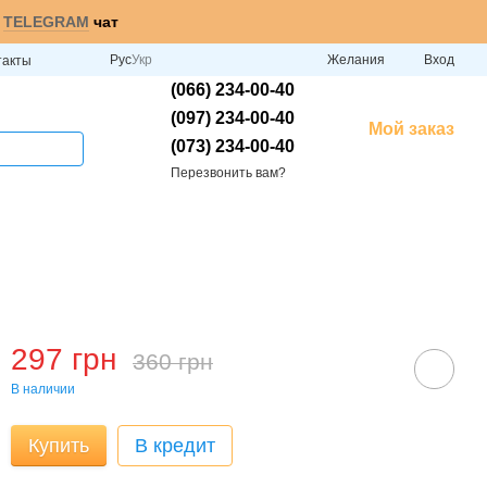
и
TELEGRAM
чат
Рус
Укр
Желания
Вход
такты
(066) 234-00-40
(097) 234-00-40
Мой заказ
(073) 234-00-40
Перезвонить вам?
297 грн
360 грн
В наличии
Купить
В кредит