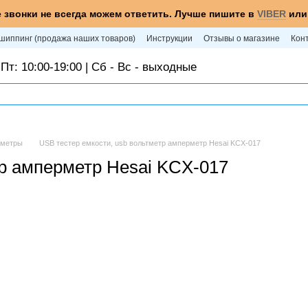
 звонки не всегда можем ответить. Лучше пишите в
VIBER
ил
шиппинг (продажа наших товаров)
Инструкции
Отзывы о магазине
Кон
Пт: 10:00-19:00 | Сб - Вс - выходные
иметры
USB тестер емкости, usb вольтметр амперметр Hesai KCX-017
тр амперметр Hesai KCX-017