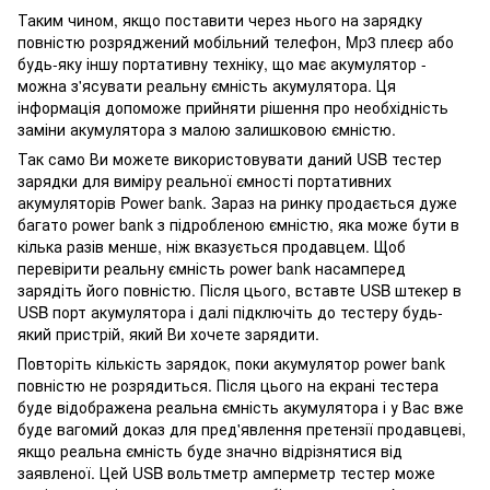
Таким чином, якщо поставити через нього на зарядку
повністю розряджений мобільний телефон, Mp3 плеєр або
будь-яку іншу портативну техніку, що має акумулятор -
можна з'ясувати реальну ємність акумулятора. Ця
інформація допоможе прийняти рішення про необхідність
заміни акумулятора з малою залишковою ємністю.
Так само Ви можете використовувати даний USB тестер
зарядки для виміру реальної ємності портативних
акумуляторів Power bank. Зараз на ринку продається дуже
багато power bank з підробленою ємністю, яка може бути в
кілька разів менше, ніж вказується продавцем. Щоб
перевірити реальну ємність power bank насамперед
зарядіть його повністю. Після цього, вставте USB штекер в
USB порт акумулятора і далі підключіть до тестеру будь-
який пристрій, який Ви хочете зарядити.
Повторіть кількість зарядок, поки акумулятор power bank
повністю не розрядиться. Після цього на екрані тестера
буде відображена реальна ємність акумулятора і у Вас вже
буде вагомий доказ для пред'явлення претензії продавцеві,
якщо реальна ємність буде значно відрізнятися від
заявленої. Цей USB вольтметр амперметр тестер може