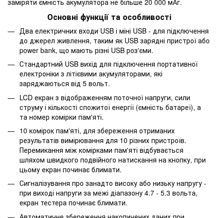
заміряти ємність акумулятора не більше 20 000 мАг.
Основні функції та особливості
Два електричних входи USB і міні USB - для підключення
до джерел живлення, таким як USB зарядні пристрої або
power bank, що мають різні USB роз'єми.
Стандартний USB вихід для підключення портативної
електроніки з літієвими акумуляторами, які
заряджаються від 5 вольт.
LCD екран з відображенням поточної напруги, сили
струму і кількості спожитої енергії (ємність батареї), а
та номер комірки пам'яті.
10 комірок пам'яті, для збереження отриманих
результатів вимірювання для 10 різних пристроїв.
Перемикання між комірками пам'яті відбувається
шляхом швидкого подвійного натискання на кнопку, при
цьому екран починає блимати.
Сигналізування про занадто високу або низьку напругу -
при виході напруги за межі діапазону 4.7 - 5.3 вольта,
екран тестера починає блимати.
Автоматичне збереження накопичених даних при