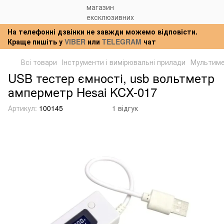
На телефонні дзвінки не завжди можемо відповісти.
Краще пишіть у
VIBER
или
TELEGRAM
чат
Всі товари
Інструменти і вимірювальні прилади
Мультим
USB тестер ємності, usb вольтметр
амперметр Hesai KCX-017
Артикул:
100145
1 відгук