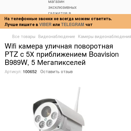
На телефонные звонки не всегда можем ответить.
Лучше пишите в
VIBER
или
TELEGRAM
чат
Все товары
Видеонаблюдение
Камеры видеонаблюдени
Wifi камера уличная поворотная
PTZ с 5Х приближением Boavision
B989W, 5 Мегапикселей
Артикул:
100652
Оставить отзыв