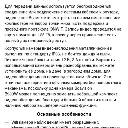
Для передачи данных используется беспроводное wifi
соединение или подключение сетевым кабелем к роутеру,
видео с неё Вы можете смотреть на вашем смартфоне или
компьютере из любой точки мира. Есть поддержка и
проводного протокола ONWIF. Запись видео проводится на
карту памяти до 128 Гб, к архиву через приложение есть
полный дистанционный доступ.
Корпус wifi камеры видеонаблюдения металлический и
выполнен по стандарту IP66, не боится дождя и пыли.
Питание через блок питания 12 В, 2 А от сети. Варианты
использования камеры очень разнообразны, вы можете
установить её дома, на даче, в загородном доме, для
видеонаблюдения на производственном объекте. Это
отличная альтернатива обычным камерам без поворотного
механизма, поскольку одна камера Boavision
B989W может полноценно заменить небольшой комплект
видеонаблюдения, благодаря большой области охвата и
наличию набора вышеперечисленных функций.
Основные особенности
Wifi камера наблюдения имеет разрешение 5
Мегапикселей (2560 х 1920P) - способна транслировать