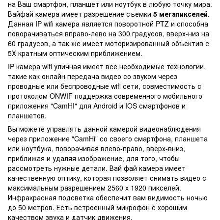
на Ваш смартфон, планшет или ноутбук в любую точку мира.
Вайфай камера имеет разрешение съемки
5 мегапикселей
.
Данная IP wifi камера является поворотной PTZ и способна
поворачиваться вправо-лево на 300 градусов, вверх-низ на
60 градусов, а так же имеет моторизированный объектив с
5Х кратным оптическим приближением.
IP камера wifi уличная имеет все необходимые технологии,
такие как онлайн передача видео со звуком через
проводные или беспроводные wifi сети, совместимость с
протоколом ONWIF поддержка современного мобильного
приложения "CamHI" для Android и IOS смартфонов и
планшетов.
Вы можете управлять данной камерой видеонаблюдения
через приложение "CamHi" со своего смартфона, планшета
или ноутбука, поворачивая влево-право, вверх-вниз,
приближая и удаляя изображение, для того, чтобы
рассмотреть нужные детали. Вай фай камера имеет
качественную оптику, которая позволяет снимать видео с
максимальным разрешением 2560 x 1920 пикселей.
Инфракрасная подсветка обеспечит вам видимость ночью
до 50 метров. Есть встроенный микрофон с хорошим
качеством звука и датчик движения.