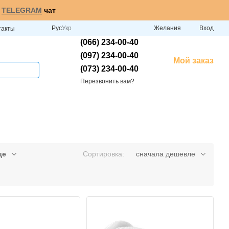
и
TELEGRAM
чат
Рус
Укр
Желания
Вход
такты
(066) 234-00-40
(097) 234-00-40
Мой заказ
(073) 234-00-40
Перезвонить вам?
це
Сортировка:
сначала дешевле