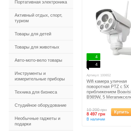
Портативная электроника
Активный отдых, спорт,
туризм
Товары для детей
Товары для животных
4
Авто-мото-вело товары
4
Инструменты и
Артикул: 100652
измерительные приборы
Wifi камера уличная
поворотная PTZ с 5Х
приближением Boavis
Техника для бизнеса
B989W, 5 Мегапиксел
Студийное оборудование
10 200 грн
Купить
8 497 грн
Необычные гаджеты и
В наличии
подарки