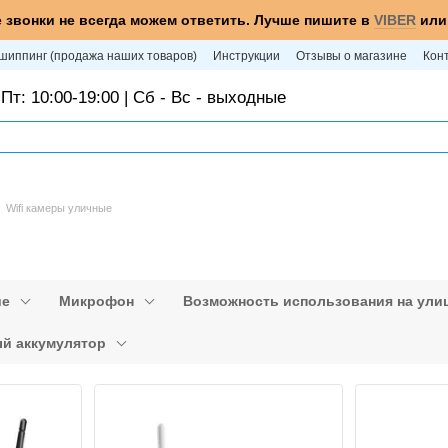
 звонки не всегда можем ответить. Лучше пишите в
VIBER
ил
шиппинг (продажа наших товаров)
Инструкции
Отзывы о магазине
Кон
Пт: 10:00-19:00 | Сб - Вс - выходные
Wifi камеры уличные
ие
Микрофон
Возможность использования на ули
й аккумулятор