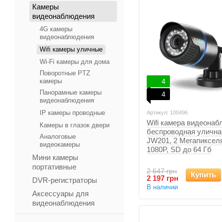
Камеры
видеонаблюдения
4G камеры
видеонаблюдения
Wifi камеры уличные
Wi-Fi камеры для дома
Поворотные PTZ
камеры
4
Панорамные камеры
4
видеонаблюдения
IP камеры проводные
Артикул: 100496
Wifi камера видеона
Камеры в глазок двери
беспроводная улична
Аналоговые
JW201, 2 Мегапиксел
видеокамеры
1080P, SD до 64 Гб
Мини камеры
портативные
2 647 грн
Купить
2 197 грн
DVR-регистраторы
В наличии
Аксессуары для
видеонаблюдения