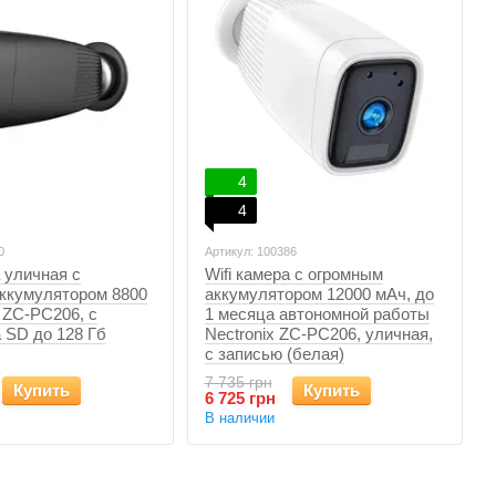
4
4
0
Артикул: 100386
а уличная с
Wifi камера с огромным
ккумулятором 8800
аккумулятором 12000 мАч, до
ZC-PC206, с
1 месяца автономной работы
 SD до 128 Гб
Nectronix ZC-PC206, уличная,
с записью (белая)
7 735 грн
Купить
Купить
6 725 грн
В наличии