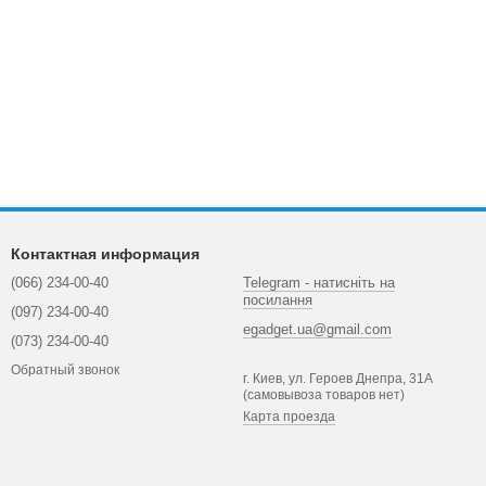
Контактная информация
(066) 234-00-40
Telegram - натисніть на
посилання
(097) 234-00-40
egadget.ua@gmail.com
(073) 234-00-40
Обратный звонок
г. Киев, ул. Героев Днепра, 31А
(самовывоза товаров нет)
Карта проезда