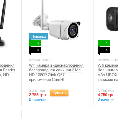
Новинка
4
4
4
4
Артикул: 100801
Артикул: 10111
блюдения
Wifi камера видеонаблюдения
Wifi камер
я Besder
беспроводная уличная 2 Мп,
большим а
я, HD
HD 1080P Zlink Q57,
мАч UBOX 
приложение CamHI
записью на
3 310 грн
5 700 грн
Купить
2 755 грн
4 750 грн
В наличии
В наличии