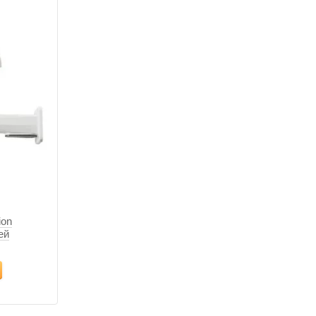
ion
ей