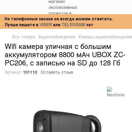
На телефонные звонки не всегда можем ответить.
Лучше пишите в
VIBER
или
TELEGRAM
чат
Все товары
Видеонаблюдение
Камеры видеонаблюдени
Wifi камера уличная с большим
аккумулятором 8800 мАч UBOX ZC-
PC206, с записью на SD до 128 Гб
Артикул:
101110
Оставить отзыв